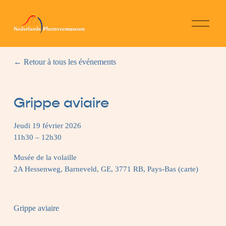
O
u
v
r
i
Retour à tous les événements
r
l
e
m
Grippe aviaire
e
n
u
Jeudi 19 février 2026
11h30
12h30
Musée de la volaille
2A Hessenweg
Barneveld, GE, 3771 RB
Pays-Bas
(carte)
Grippe aviaire