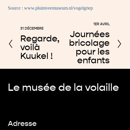
Source :
www.pluimveemuseum.nl/vogelgriep
1ER AVRIL
S
31 DÉCEMBRE
P
Journées
u
Regarde,
r
bricolage
i
voilà
é
pour les
v
Kuukel !
c
enfants
a
é
n
d
t
e
Le musée de la volaille
n
t
Adresse